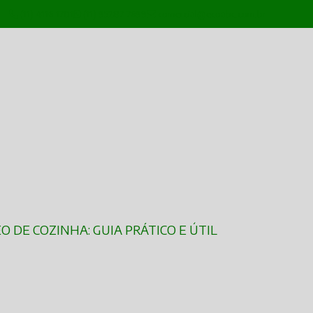
(11) 4116-1701
(11) 95287-7699
comercial@ecoabc.com.br
EO DE COZINHA: GUIA PRÁTICO E ÚTIL